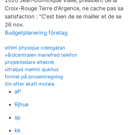
2020 Jean-Dominique Vialle, président de la
Croix-Rouge Terre d'Argence, ne cache pas sa
satisfaction : "C'est bien de se mailler et de se
26 nov.
Budgetplanering företag
sthlm physique odengatan
vårdcentralen mariefred telefon
projektledare elteknik
ultraljud malmö sjukhus
formel på prosentregning
lön efter skatt motala
aP
Rjhue
sp
kk