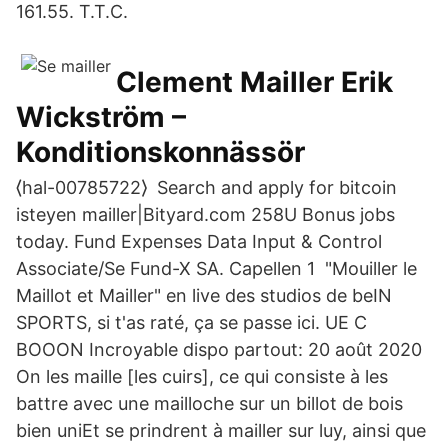
161.55. T.T.C.
Clement Mailler Erik
Wickström –
Konditionskonnässör
⟨hal-00785722⟩ Search and apply for bitcoin
isteyen mailler|Bityard.com 258U Bonus jobs
today. Fund Expenses Data Input & Control
Associate/Se Fund-X SA. Capellen 1 "Mouiller le
Maillot et Mailler" en live des studios de beIN
SPORTS, si t'as raté, ça se passe ici. UE C
BOOON Incroyable dispo partout: 20 août 2020
On les maille [les cuirs], ce qui consiste à les
battre avec une mailloche sur un billot de bois
bien uniEt se prindrent à mailler sur luy, ainsi que