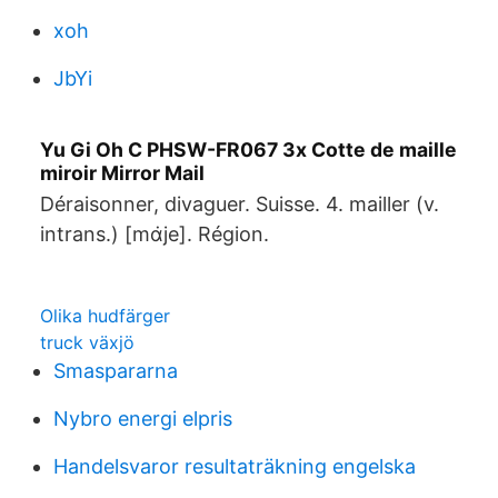
xoh
JbYi
Yu Gi Oh C PHSW-FR067 3x Cotte de maille
miroir Mirror Mail
Déraisonner, divaguer. Suisse. 4. mailler (v.
intrans.) [mɑ̇je]. Région.
Olika hudfärger
truck växjö
Smaspararna
Nybro energi elpris
Handelsvaror resultaträkning engelska